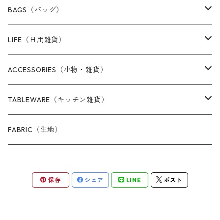
Masks（マスク）
BAGS（バッグ）
Tops（Tシャツ・カットソー）
Tote bags（トートバッグ）
LIFE（日用雑貨）
Kids & Baby（子供服）
Mini bags（ミニバッグ）
Masks（マスク）
ACCESSORIES（小物・雑貨）
Clutch bags（クラッチバッグ）
Stationery（ステーショナリー・文具）
Pouches ＆ Purses（ポーチ＆コインケース）
TABLEWARE（キッチン雑貨）
Shoulder bags（ショルダーバッグ）
Washcloths（ふきん・手ぬぐい）
Card cases（カードケース）
Coasters（コースター）
FABRIC（生地）
Wall art（ウォールアート）
Keyrings & Charms（キーホルダー＆チャーム）
Table mats（テーブルマット）
保存
シェア
LINE
ポスト
Washcloths（ふきん・手ぬぐい）