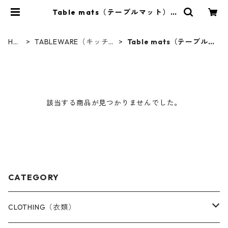
Table mats（テーブルマット） |
nonoya online｜天草更紗染元野
のやオンラインショップ
HO
TABLEWARE（キッチン
Table mats（テーブルマ
ME
雑貨）
ット）
該当する商品が見つかりませんでした。
CATEGORY
CLOTHING（衣類）