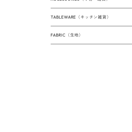
Clutch bags（クラッチバッグ）
Stationery（ステーショナリー・文具）
Pouches ＆ Purses（ポーチ＆コインケ
TABLEWARE（キッチン雑貨）
Shoulder bags（ショルダーバッグ）
Washcloths（ふきん・手ぬぐい）
Card cases（カードケース）
Coasters（コースター）
FABRIC（生地）
Wall art（ウォールアート）
Keyrings & Charms（キーホルダー＆
Table mats（テーブルマット）
Washcloths（ふきん・手ぬぐい）