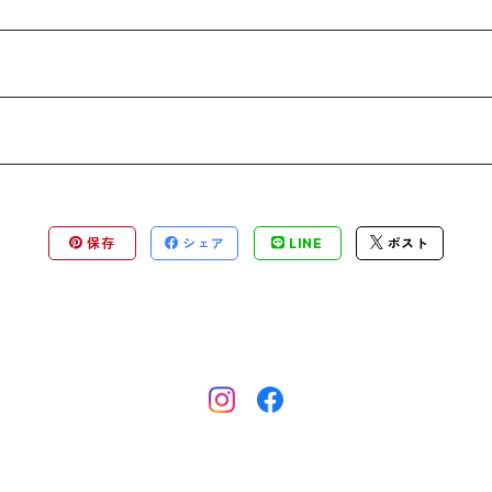
ース）
チャーム）
保存
シェア
LINE
ポスト