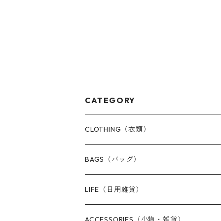
CATEGORY
CLOTHING（衣類）
Masks（マスク）
BAGS（バッグ）
Tops（Tシャツ・カットソー）
Tote bags（トートバッグ）
LIFE（日用雑貨）
Kids & Baby（子供服）
Mini bags（ミニバッグ）
Masks（マスク）
ACCESSORIES（小物・雑貨）